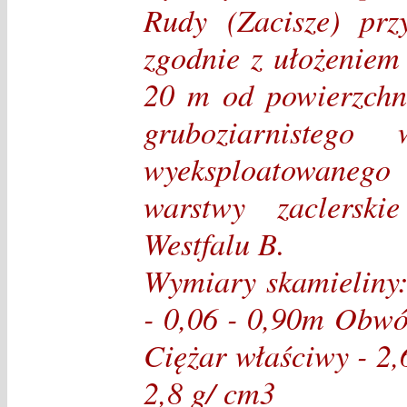
Rudy (Zacisze) prz
zgodnie z ułożeniem
20 m od powierzchn
gruboziarnisteg
wyeksploatowanego
warstwy zaclerski
Westfalu B.
Wymiary skamieliny:
- 0,06 - 0,90m Obwód
Ciężar właściwy - 2,
2,8 g/ cm3