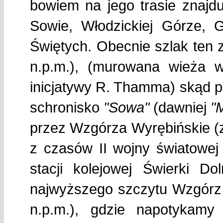
bowiem na jego trasie znajduj
Sowie, Włodzickiej Górze, 
Świętych. Obecnie szlak ten 
n.p.m.), (murowana wieża 
inicjatywy R. Thamma) skąd p
schronisko
"Sowa"
(dawniej
"
przez Wzgórza Wyrębińskie (z
z czasów II wojny światowej
stacji kolejowej Świerki D
najwyższego szczytu Wzgórz 
n.p.m.), gdzie napotykamy 