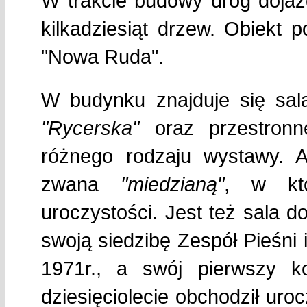
W trakcie budowy dróg doja
kilkadziesiąt drzew. Obiekt
"Nowa Ruda".
W budynku znajduje się sala
"Rycerska"
oraz przestronne
różnego rodzaju wystawy. At
zwana
"miedzianą"
, w któ
uroczystości. Jest też sala 
swoją siedzibę Zespół Pieśni
1971r., a swój pierwszy k
dziesięciolecie obchodził uro