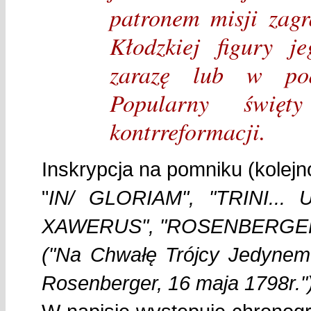
patronem misji zagr
Kłodzkiej figury 
zarazę lub w pod
Popularny święt
kontrreformacji.
Inskrypcja na pomniku (kolejn
"
IN/ GLORIAM", "TRINI... 
XAWERUS", "ROSENBERGER/
("Na Chwałę Trójcy Jedynem
Rosenberger, 16 maja 1798r."