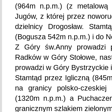
(964m n.p.m.) (z metalową 
Jugów, z której przez nowor
dzielnicy Drogosław. Stam
(Bogusza 542m n.p.m.) i do N
Z Góry św.Anny prowadzi 
Radków w Góry Stołowe, nastę
prowadzi w Góry Bystrzyckie i
Stamtąd przez Igliczną (845m
na granicy polsko-czeskie
(1320m n.p.m.) a Puchaczem
granicznym szlakiem zielonym