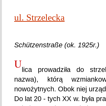
ul. Strzelecka
Schützenstraße (ok. 1925r.)
U
lica prowadziła do strzel
nazwa), którą wzmiank
nowożytnych. Obok niej urząd
Do lat 20 - tych XX w. była pr