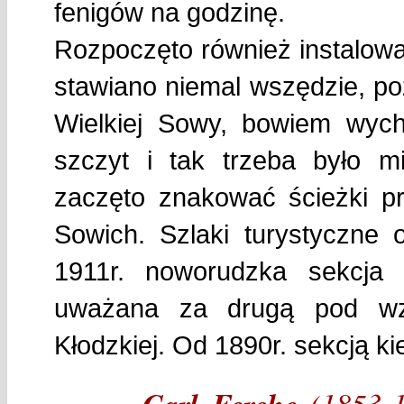
fenigów na godzinę.
Rozpoczęto również instalow
stawiano niemal wszędzie, p
Wielkiej Sowy, bowiem wych
szczyt i tak trzeba było m
zaczęto znakować ścieżki p
Sowich. Szlaki turystyczn
1911r. noworudzka sekcja
uważana za drugą pod wz
Kłodzkiej. Od 1890r. sekcją k
(1853-1