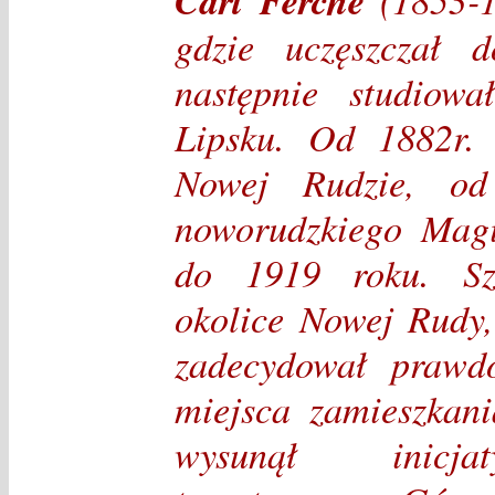
Carl Ferche
gdzie uczęszczał 
następnie studiow
Lipsku. Od 1882r.
Nowej Rudzie, od 
noworudzkiego Magi
do 1919 roku. Szc
okolice Nowej Rudy
zadecydował prawd
miejsca zamieszkani
wysunął inicja