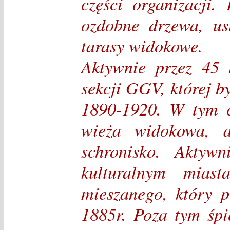
części organizacji
ozdobne drzewa, us
tarasy widokowe.
Aktywnie przez 45 
sekcji GGV, której b
1890-1920. W tym c
wieża widokowa, a
schronisko. Aktyw
kulturalnym miast
mieszanego, który p
1885r. Poza tym śpi