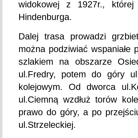
widokowej z 1927r., które
Hindenburga.
Dalej trasa prowadzi grzbi
można podziwiać wspaniałe 
szlakiem na obszarze Osied
ul.Fredry, potem do góry u
kolejowym. Od dworca ul.K
ul.Ciemną wzdłuż torów kole
prawo do góry, a po przejśc
ul.Strzeleckiej.