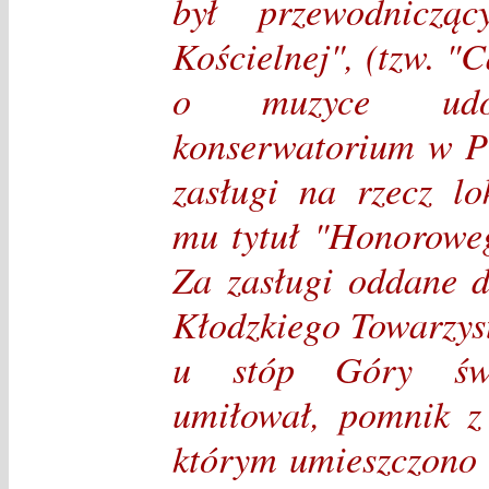
był przewodniczą
Kościelnej", (tzw. "
o muzyce udos
konserwatorium w Pr
zasługi na rzecz lo
mu tytuł "Honorowe
Za zasługi oddane d
Kłodzkiego Towarzys
u stóp Góry św.A
umiłował, pomnik z
którym umieszczono 