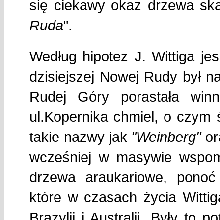
się ciekawy okaz drzewa sk
Ruda
".
Według hipotez J. Wittiga je
dzisiejszej Nowej Rudy był na 
Rudej Góry porastała winna
ul.Kopernika chmiel, o czy
takie nazwy jak
"Weinberg"
or
wcześniej w masywie wspom
drzewa araukariowe, ponoć 
które w czasach życia Wittig
Brazylii i Australii. Były to 