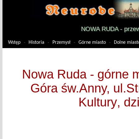
NOWA RUDA - przewo
Wstęp
Historia
Przemysł
Górne miasto
Dolne miast
Nowa Ruda - górne m
Góra św.Anny,
ul.S
Kultury
,
dz