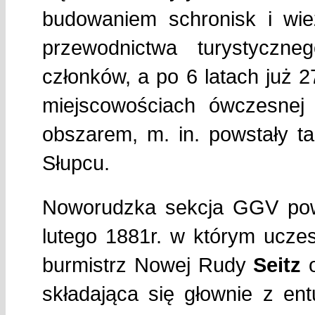
budowaniem schronisk i wi
przewodnictwa turystyczn
członków, a po 6 latach już 2
miejscowościach ówczesnej 
obszarem, m. in. powstały t
Słupcu.
Noworudzka sekcja GGV pows
lutego 1881r. w którym uczes
burmistrz Nowej Rudy
Seitz
o
składająca się głownie z en