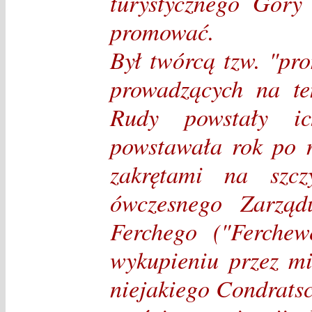
turystycznego Góry
promować.
Był twórcą tzw. "pro
prowadzących na te
Rudy powstały i
powstawała rok po 
zakrętami na szcz
ówczesnego Zarzą
Ferchego ("Ferche
wykupieniu przez m
niejakiego Condratsc